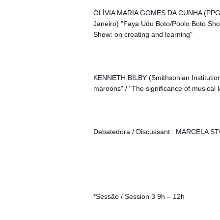
OLÍVIA MARIA GOMES DA CUNHA (PPGAS/
Janeiro) "Faya Udu Boto/Poolo Boto Show
Show: on creating and learning"
KENNETH BILBY (Smithsonian Institution)
maroons" / "The significance of musica
Debatedora / Discussant : MARCELA S
*Sessão / Session 3 9h – 12h