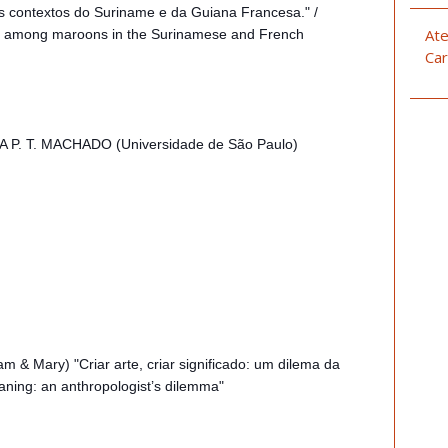
os contextos do Suriname e da Guiana Francesa." /
Ate
ies among maroons in the Surinamese and French
Car
A P. T. MACHADO (Universidade de São Paulo)
m & Mary) "Criar arte, criar significado: um dilema da
eaning: an anthropologist’s dilemma"