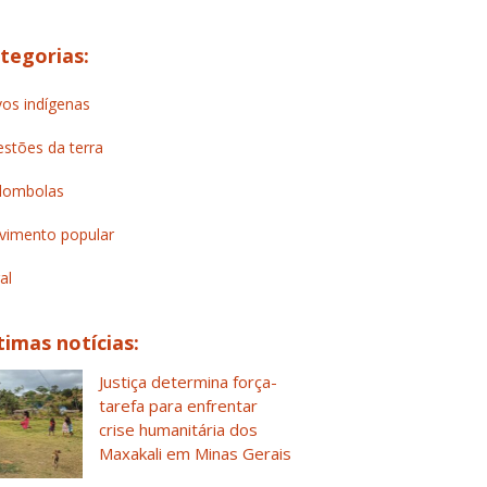
tegorias:
os indígenas
stões da terra
lombolas
imento popular
al
timas notícias:
Justiça determina força-
tarefa para enfrentar
crise humanitária dos
Maxakali em Minas Gerais