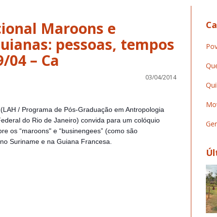
cional Maroons e
Ca
uianas: pessoas, tempos
Pov
9/04 – Ca
Que
03/04/2014
Qui
Mov
ia (LAH / Programa de Pós-Graduação em Antropologia
Federal do Rio de Janeiro) convida para um colóquio
Ger
re os “maroons" e “businengees” (como são
 no Suriname e na Guiana Francesa.
Úl