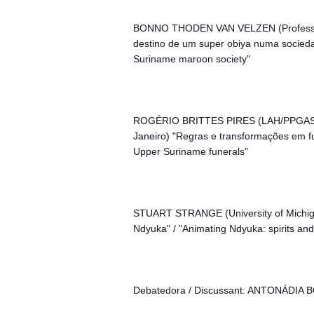
BONNO THODEN VAN VELZEN (Professor 
destino de um super obiya numa sociedad
Suriname maroon society"
ROGÉRIO BRITTES PIRES (LAH/PPGAS/Mu
Janeiro) "Regras e transformações em fu
Upper Suriname funerals"
STUART STRANGE (University of Michigan
Ndyuka" / "Animating Ndyuka: spirits and
Debatedora / Discussant: ANTONÁDIA BO