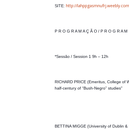
http://lahppgasmnufrj.weebly.co
SITE:
P R O G R A M A Ç Ã O / P R O G R A M
*Sessão / Session 1 9h – 12h
RICHARD PRICE (Emeritus, College of Wi
half-century of “Bush-Negro” studies"
BETTINA MIGGE (University of Dublin 