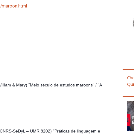
m/maroon.html
Che
Qui
lliam & Mary) "Meio século de estudos maroons" / "A
& CNRS-SeDyL – UMR 8202) "Práticas de linguagem e