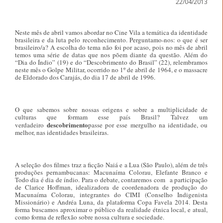
22/04/2013
Neste mês de abril vamos abordar no Cine Vila a temática da identidade
brasileira e da luta pelo reconhecimento. Perguntamo-nos: o que é ser
brasileiro/a? A escolha do tema não foi por acaso, pois no mês de abril
temos uma série de datas que nos põem diante da questão. Além do
“Dia do Índio” (19) e do “Descobrimento do Brasil” (22), relembramos
neste mês o Golpe Militar, ocorrido no 1º de abril de 1964, e o massacre
de Eldorado dos Carajás, do dia 17 de abril de 1996.
O que sabemos sobre nossas origens e sobre a multiplicidade de
culturas que formam esse país Brasil? Talvez um
descobrimento
verdadeiro
passe por esse mergulho na identidade, ou
melhor, nas identidades brasileiras.
A seleção dos filmes traz a ficção Naiá e a Lua (São Paulo), além de três
produções pernambucanas: Macunaíma Colorau, Elefante Branco e
Todo dia é dia de índio. Para o debate, contaremos com
a participação
de Clarice Hoffman, idealizadora de coordenadora de produção do
Macunaíma Colorau, integrantes do CIMI (Conselho Indigenista
Missionário) e Andréa Luna, da plataforma Copa Favela 2014. Desta
forma buscamos aproximar o público da realidade étnica local, e atual,
como forma de reflexão sobre nossa cultura e sociedade.