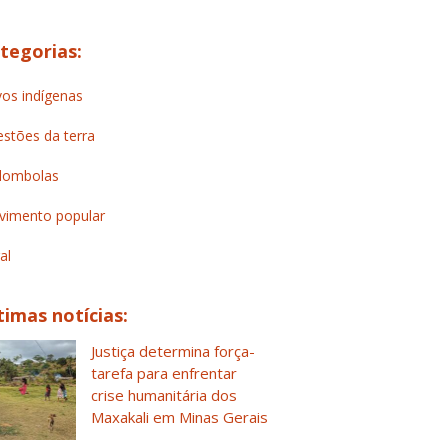
tegorias:
os indígenas
stões da terra
lombolas
imento popular
al
timas notícias:
Justiça determina força-
tarefa para enfrentar
crise humanitária dos
Maxakali em Minas Gerais