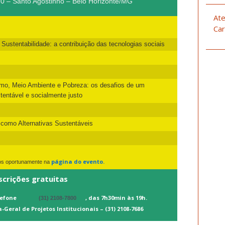
0 – Santo Agostinho – Belo Horizonte/MG
Ate
Car
Sustentabilidade: a contribuição das tecnologias sociais
mo, Meio Ambiente e Pobreza: os desafios de um
entável e socialmente justo
 como Alternativas Sustentáveis
página do evento.
dos oportunamente na
scrições gratuitas
lefone
, das 7h30min às 19h.
(31) 2108-7800
Geral de Projetos Institucionais – (31) 2108-7686