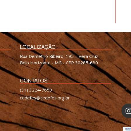
LOCALIZAÇÃO
Rua Demétrio Ribeiro, 195 | Vera Cruz
Belo Horizonte - MG - CEP 30285-680
CONTATOS
(31) 3224-7659
cedefes@cedefes.org.br