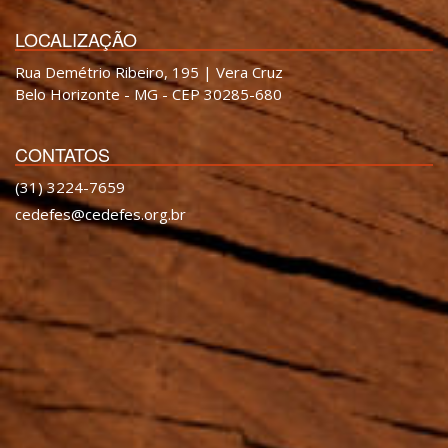
LOCALIZAÇÃO
Rua Demétrio Ribeiro, 195 | Vera Cruz
Belo Horizonte - MG - CEP 30285-680
CONTATOS
(31) 3224-7659
cedefes@cedefes.org.br