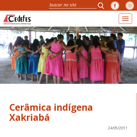
Toggl
naviga
Cerâmica indígena
Xakriabá
24/05/2011