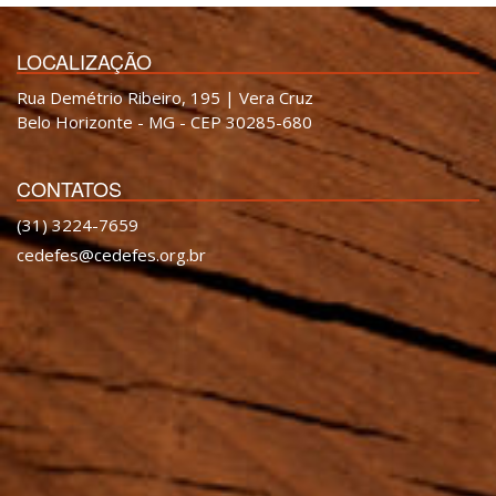
LOCALIZAÇÃO
Rua Demétrio Ribeiro, 195 | Vera Cruz
Belo Horizonte - MG - CEP 30285-680
CONTATOS
(31) 3224-7659
cedefes@cedefes.org.br