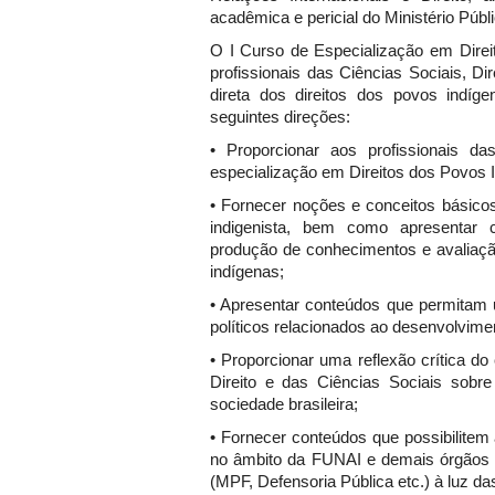
acadêmica e pericial do Ministério Públ
O I Curso de Especialização em Direi
profissionais das Ciências Sociais, Di
direta dos direitos dos povos indí
seguintes direções:
• Proporcionar aos profissionais d
especialização em Direitos dos Povos In
• Fornecer noções e conceitos básicos 
indigenista, bem como apresentar c
produção de conhecimentos e avaliação
indígenas;
• Apresentar conteúdos que permitam um
políticos relacionados ao desenvolvimen
• Proporcionar uma reflexão crítica d
Direito e das Ciências Sociais sobre v
sociedade brasileira;
• Fornecer conteúdos que possibilitem
no âmbito da FUNAI e demais órgãos d
(MPF, Defensoria Pública etc.) à luz d