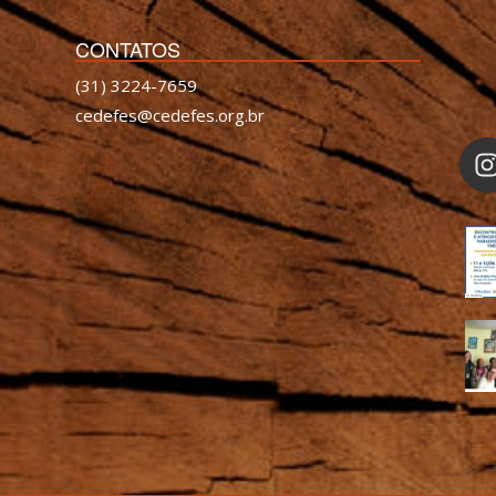
CONTATOS
(31) 3224-7659
cedefes@cedefes.org.br