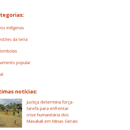
tegorias:
os indígenas
stões da terra
lombolas
imento popular
al
timas notícias:
Justiça determina força-
tarefa para enfrentar
crise humanitária dos
Maxakali em Minas Gerais