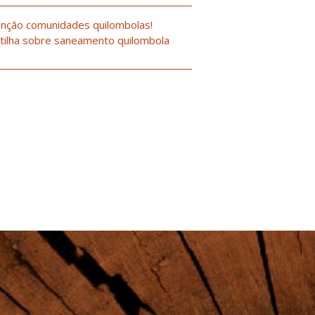
nção comunidades quilombolas!
tilha sobre saneamento quilombola