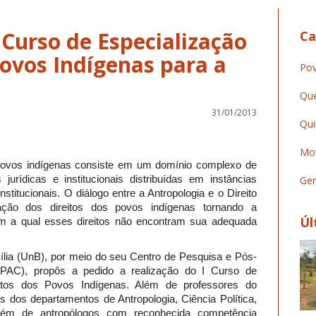
 Curso de Especialização
Ca
Povos Indígenas para a
Pov
Que
31/01/2013
Qui
Mov
 povos indígenas consiste em um domínio complexo de
 jurídicas e institucionais distribuídas em instâncias
Ger
onstitucionais. O diálogo entre a Antropologia e o Direito
ação dos direitos dos povos indígenas tornando a
Úl
em a qual esses direitos não encontram sua adequada
ília (UnB), por meio do seu Centro de Pesquisa e Pós-
AC), propôs a pedido a realização do I Curso de
itos dos Povos Indígenas. Além de professores do
 dos departamentos de Antropologia, Ciência Política,
 além de antropólogos com reconhecida competência