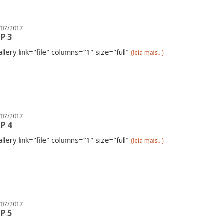
/07/2017
P 3
allery link="file" columns="1" size="full"
{leia mais...}
/07/2017
P 4
allery link="file" columns="1" size="full"
{leia mais...}
/07/2017
P 5