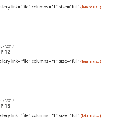
allery link="file" columns="1" size="full"
{leia mais...}
/07/2017
P 12
allery link="file" columns="1" size="full"
{leia mais...}
/07/2017
P 13
allery link="file" columns="1" size="full"
{leia mais...}