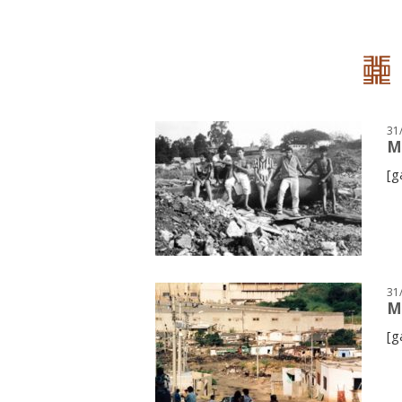
31
M
[g
31
M
[g