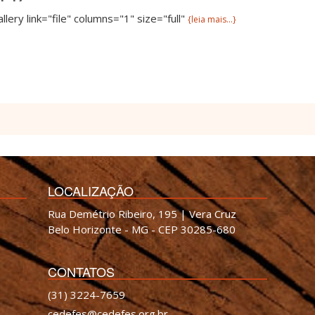
allery link="file" columns="1" size="full"
{leia mais...}
LOCALIZAÇÃO
Rua Demétrio Ribeiro, 195 | Vera Cruz
Belo Horizonte - MG - CEP 30285-680
CONTATOS
(31) 3224-7659
cedefes@cedefes.org.br