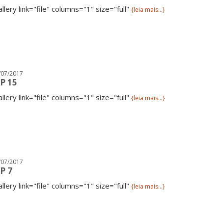
allery link="file" columns="1" size="full"
{leia mais...}
/07/2017
P 15
allery link="file" columns="1" size="full"
{leia mais...}
/07/2017
P 7
allery link="file" columns="1" size="full"
{leia mais...}