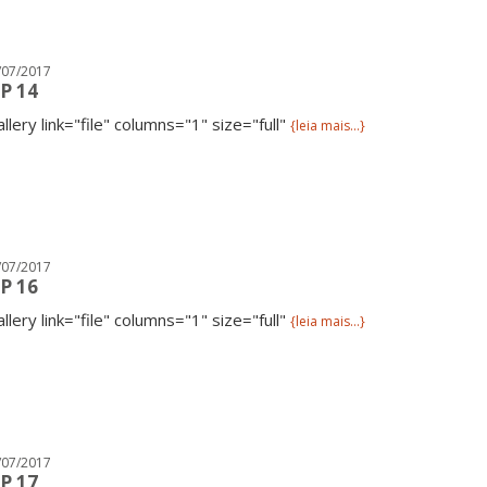
/07/2017
P 14
allery link="file" columns="1" size="full"
{leia mais...}
/07/2017
P 16
allery link="file" columns="1" size="full"
{leia mais...}
/07/2017
P 17