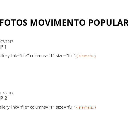
FOTOS MOVIMENTO POPULA
/07/2017
P 1
allery link="file" columns="1" size="full"
{leia mais...}
/07/2017
P 2
allery link="file" columns="1" size="full"
{leia mais...}