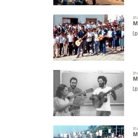
';
31
M
[g
31
M
[g
31
M