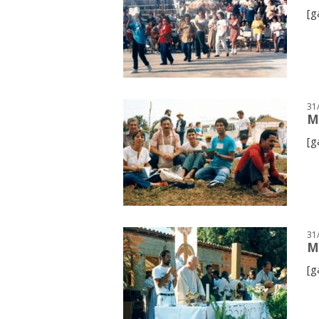
[g
31
M
[g
31
M
[g