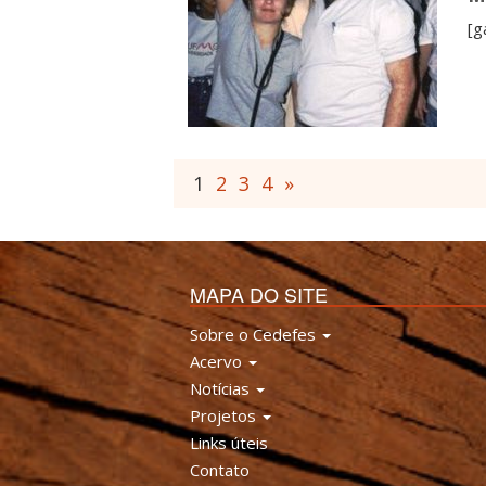
[g
1
2
3
4
»
MAPA DO SITE
Sobre o Cedefes
Acervo
Notícias
Projetos
Links úteis
Contato