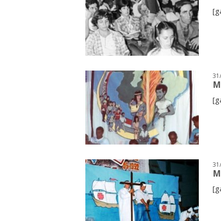
[g
31
M
[g
31
M
[g