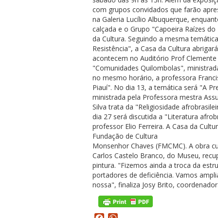
com grupos convidados que farão apres
na Galeria Lucílio Albuquerque, enquan
calçada e o Grupo "Capoeira Raízes do 
da Cultura. Seguindo a mesma temática
Resistência", a Casa da Cultura abriga
acontecem no Auditório Prof Clemente F
"Comunidades Quilombolas", ministrada
no mesmo horário, a professora Franci
Piauí". No dia 13, a temática será "A 
ministrada pela Professora mestra Ass
Silva trata da "Religiosidade afrobrasile
dia 27 será discutida a "Literatura afro
professor Elio Ferreira. A Casa da Cult
Fundação de Cultura
Monsenhor Chaves (FMCMC). A obra custo
Carlos Castelo Branco, do Museu, recup
pintura. "Fizemos ainda a troca da estru
portadores de deficiência. Vamos ampli
nossa", finaliza Josy Brito, coordenado