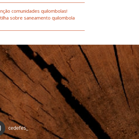
nção comunidades quilombolas!
tilha sobre saneamento quilombola
cedefes_