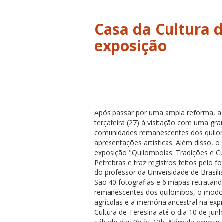
Casa da Cultura 
exposição
Após passar por uma ampla reforma, a 
terçafeira (27) à visitação com uma gra
comunidades remanescentes dos quilom
apresentações artísticas. Além disso, o
exposição "Quilombolas: Tradições e Cu
Petrobras e traz registros feitos pelo f
do professor da Universidade de Brasíl
São 40 fotografias e 6 mapas retratand
remanescentes dos quilombos, o modo de
agrícolas e a memória ancestral na exp
Cultura de Teresina até o dia 10 de ju
sábado das 9h às 13h. Além da exposiçã