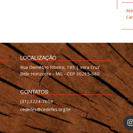
Ate
Car
LOCALIZAÇÃO
Rua Demétrio Ribeiro, 195 | Vera Cruz
Belo Horizonte - MG - CEP 30285-680
CONTATOS
(31) 3224-7659
cedefes@cedefes.org.br