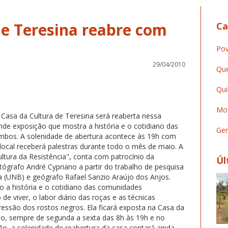
de Teresina reabre com
Ca
Pov
29/04/2010
Que
Qui
Mov
Casa da Cultura de Teresina será reaberta nessa
nde exposição que mostra a história e o cotidiano das
Ger
bos. A solenidade de abertura acontece às 19h com
 local receberá palestras durante todo o mês de maio. A
ltura da Resistência", conta com patrocínio da
Úl
otógrafo André Cypriano a partir do trabalho de pesquisa
ia (UNB) e geógrafo Rafael Sanzio Araújo dos Anjos.
o a história e o cotidiano das comunidades
 viver, o labor diário das roças e as técnicas
ressão dos rostos negros. Ela ficará exposta na Casa da
nho, sempre de segunda a sexta das 8h às 19h e no
o, a solenidade de reabertura da casa contará ainda