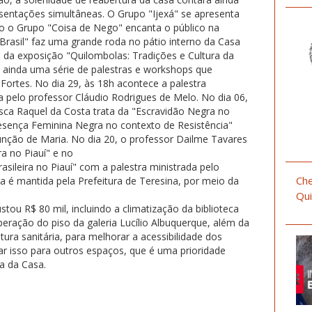
entações simultâneas. O Grupo "Ijexá" se apresenta
to o Grupo "Coisa de Nego" encanta o público na
Brasil" faz uma grande roda no pátio interno da Casa
 da exposição "Quilombolas: Tradições e Cultura da
rá ainda uma série de palestras e workshops que
ortes. No dia 29, às 18h acontece a palestra
 pelo professor Cláudio Rodrigues de Melo. No dia 06,
sca Raquel da Costa trata da "Escravidão Negra no
Presença Feminina Negra no contexto de Resistência"
unção de Maria. No dia 20, o professor Dailme Tavares
ira no Piauí" e no
brasileira no Piauí" com a palestra ministrada pelo
Che
ura é mantida pela Prefeitura de Teresina, por meio da
Qui
u R$ 80 mil, incluindo a climatização da biblioteca
eração do piso da galeria Lucílio Albuquerque, além da
tura sanitária, para melhorar a acessibilidade dos
ar isso para outros espaços, que é uma prioridade
ra da Casa.