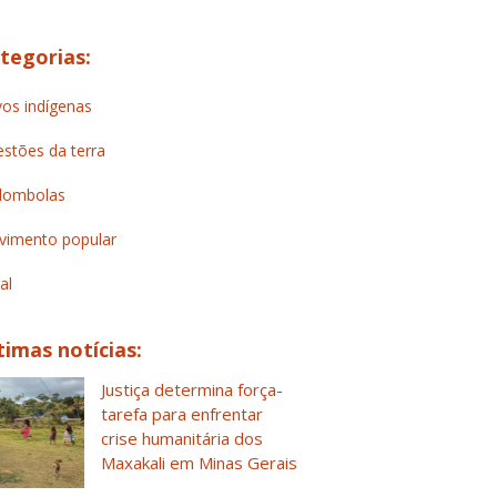
tegorias:
os indígenas
stões da terra
lombolas
imento popular
al
timas notícias:
Justiça determina força-
tarefa para enfrentar
crise humanitária dos
Maxakali em Minas Gerais