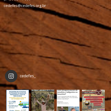
cedefes@cedefes.org.br
cedefes_