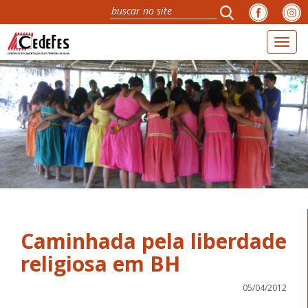
Toggl
naviga
Caminhada pela liberdade
05/04/2012