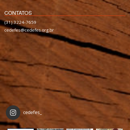
CONTATOS
(31) 3224-7659
cedefes@cedefes.org.br
cedefes_