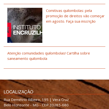
Comitivas quilombolas: pela
promoção de direitos vão começar
em agosto. Faça sua inscrição
Atenção comunidades quilombolas! Cartilha sobre
saneamento quilombola
LOCALIZAÇÃO
Rua Demétrio Ribeiro, 195 | Vera Cruz
Belo Horizonte - MG - CEP 30285-680