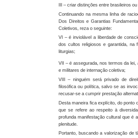
III – criar distinções entre brasileiros ou
Continuando na mesma linha de racioc
Dos Direitos e Garantias Fundamentai
Coletivos, reza o seguinte:
VI – é inviolável a liberdade de consc
dos cultos religiosos e garantida, na
liturgias;
VII – é assegurada, nos termos da lei, 
e militares de internação coletiva;
VIII – ninguém será privado de dire
filosófica ou política, salvo se as inv
recusar-se a cumprir prestação alternati
Desta maneira fica explícito, do ponto d
que se refere ao respeito à diversid
profunda manifestação cultural que é 
plenitude.
Portanto, buscando a valorização de 