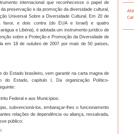
trumento internacional que reconhecesse o papel de
ia da preservação e da promoção da diversidade cultural,
Ate
o Universal Sobre a Diversidade Cultural. Em 20 de
Car
favor, e dois contra (do EUA e Israel) e quatro
arágua e Libéria), é adotada um instrumento jurídico de
onvenção sobre a Proteção e Promoção da Diversidade de
icada em 18 de outubro de 2007 por mais de 50 países,
de do Estado brasileiro, vem garantir na carta magna de
o do Estado, capítulo l, Da organização Político-
seguinte:
rito Federal e aos Municípios:
grejas, subvencioná-los, embaraçar-lhes o funcionamento
antes relações de dependência ou aliança, ressalvada,
sse público;
s;