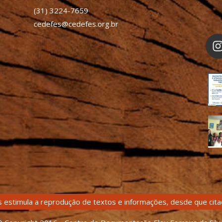
(31) 3224-7659
cedefes@cedefes.org.br
 estimula a reprodução de textos e informações, desde que citad