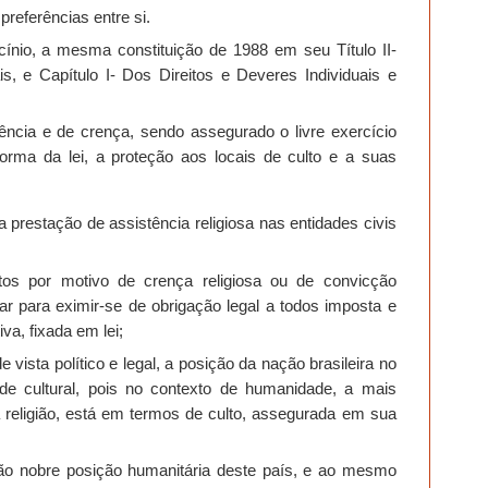
 preferências entre si.
ínio, a mesma constituição de 1988 em seu Título II-
s, e Capítulo I- Dos Direitos e Deveres Individuais e
iência e de crença, sendo assegurado o livre exercício
 forma da lei, a proteção aos locais de culto e a suas
a prestação de assistência religiosa nas entidades civis
itos por motivo de crença religiosa ou de convicção
ocar para eximir-se de obrigação legal a todos imposta e
va, fixada em lei;
e vista político e legal, a posição da nação brasileira no
ade cultural, pois no contexto de humanidade, a mais
a religião, está em termos de culto, assegurada em sua
tão nobre posição humanitária deste país, e ao mesmo