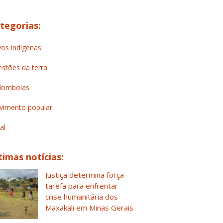
tegorias:
os indígenas
stões da terra
lombolas
imento popular
al
timas notícias:
Justiça determina força-
tarefa para enfrentar
crise humanitária dos
Maxakali em Minas Gerais