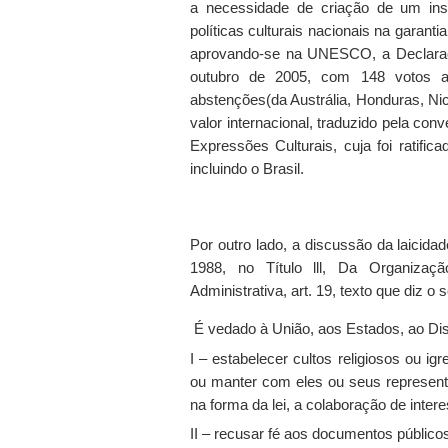
a necessidade de criação de um ins
políticas culturais nacionais na garant
aprovando-se na UNESCO, a Declaraçã
outubro de 2005, com 148 votos a 
abstenções(da Austrália, Honduras, Nic
valor internacional, traduzido pela c
Expressões Culturais, cuja foi ratif
incluindo o Brasil.
Por outro lado, a discussão da laicida
1988, no Título lll, Da Organizaçã
Administrativa, art. 19, texto que diz o 
É vedado à União, aos Estados, ao Dist
I – estabelecer cultos religiosos ou i
ou manter com eles ou seus represent
na forma da lei, a colaboração de intere
II – recusar fé aos documentos público