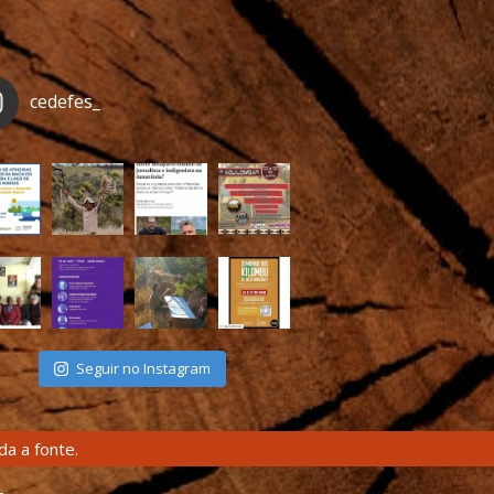
cedefes_
Seguir no Instagram
a a fonte.