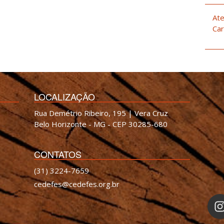
Ate
Car
LOCALIZAÇÃO
Rua Demétrio Ribeiro, 195 | Vera Cruz
Belo Horizonte - MG - CEP 30285-680
CONTATOS
(31) 3224-7659
cedefes@cedefes.org.br