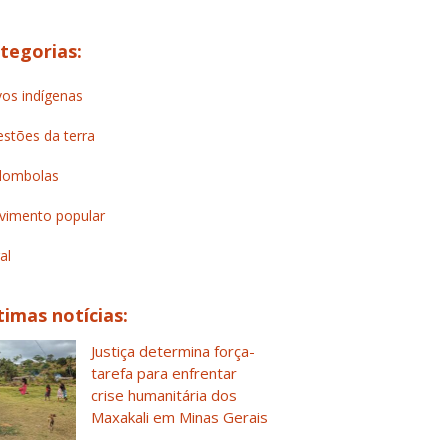
tegorias:
os indígenas
stões da terra
lombolas
imento popular
al
timas notícias:
Justiça determina força-
tarefa para enfrentar
crise humanitária dos
Maxakali em Minas Gerais