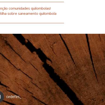
nção comunidades quilombolas!
tilha sobre saneamento quilombola
cedefes_