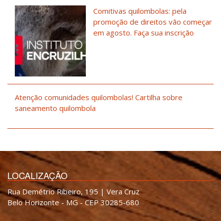
Comitivas quilombolas: pela
promoção de direitos vão começar
em agosto. Faça sua inscrição
Atenção comunidades quilombolas! Cartilha sobre
saneamento quilombola
LOCALIZAÇÃO
Rua Demétrio Ribeiro, 195 | Vera Cruz
Belo Horizonte - MG - CEP 30285-680