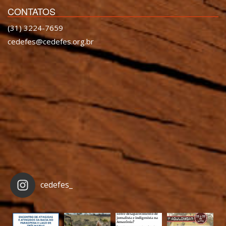
CONTATOS
(31) 3224-7659
cedefes@cedefes.org.br
cedefes_