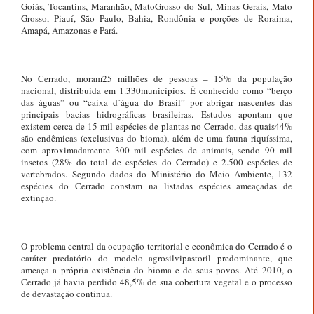
Goiás, Tocantins, Maranhão, MatoGrosso do Sul, Minas Gerais, Mato
Grosso, Piauí, São Paulo, Bahia, Rondônia e porções de Roraima,
Amapá, Amazonas e Pará.
No Cerrado, moram25 milhões de pessoas – 15% da população
nacional, distribuída em 1.330municípios. É conhecido como “berço
das águas” ou “caixa d´água do Brasil” por abrigar nascentes das
principais bacias hidrográficas brasileiras. Estudos apontam que
existem cerca de 15 mil espécies de plantas no Cerrado, das quais44%
são endêmicas (exclusivas do bioma), além de uma fauna riquíssima,
com aproximadamente 300 mil espécies de animais, sendo 90 mil
insetos (28% do total de espécies do Cerrado) e 2.500 espécies de
vertebrados. Segundo dados do Ministério do Meio Ambiente, 132
espécies do Cerrado constam na listadas espécies ameaçadas de
extinção.
O problema central da ocupação territorial e econômica do Cerrado é o
caráter predatório do modelo agrosilvipastoril predominante, que
ameaça a própria existência do bioma e de seus povos. Até 2010, o
Cerrado já havia perdido 48,5% de sua cobertura vegetal e o processo
de devastação continua.