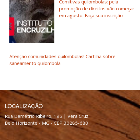
Comitivas quilombolas: pela
promoção de direitos vão começar
em agosto. Faça sua inscrição
Atenção comunidades quilombolas! Cartilha sobre
saneamento quilombola
LOCALIZAÇÃO
Rua Demétrio Ribeiro, 195 | Vera Cruz
Belo Horizonte - MG - CEP 30285-680