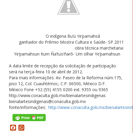
O indígena Bu’ú Ye’pamahsã
ganhador do Prêmio Mostra Cultura e Saúde- SP 2011
obra técnica marchetaria:
Ye’pamahsun Kum Ña’tüo’ñarõ- Um olhar Ye’pamahsun
A data limite de recepção da solicitação de participação
será na terça-feira 10 de abril de 2012.
Para mais informações: Av. Paseo de la Reforma núm.175,
piso 12, Col. Cuauhtémoc, C.P. 06500, México D.F.
México Fone +52 (55) 4155 0200 ext. 9355 ou 9365
http://www.conaculta.gob.mx/bienalartesindigenas
bienalartesindigenas@conaculta.gob.mx
fonte/informações:
http://www.conaculta.gob.mx/bienalartesind
Facebook
WhatsApp