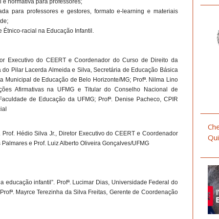
al e normativa para professores;
da para professores e gestores, formato e-learning e materiais
de;
Étnico-racial na Educação Infantil.
retor Executivo do CEERT e Coordenador do Curso de Direito da
 do Pilar Lacerda Almeida e Silva, Secretária de Educação Básica
ia Municipal de Educação de Belo Horizonte/MG; Profª. Nilma Lino
ões Afirmativas na UFMG e Titular do Conselho Nacional de
a Faculdade de Educação da UFMG; Profª. Denise Pacheco, CPIR
ial
Che
”. Prof. Hédio Silva Jr., Diretor Executivo do CEERT e Coordenador
Qui
 Palmares e Prof. Luiz Alberto Oliveira Gonçalves/UFMG
na educação infantil”. Profª. Lucimar Dias, Universidade Federal do
rofª. Mayrce Terezinha da Silva Freitas, Gerente de Coordenação