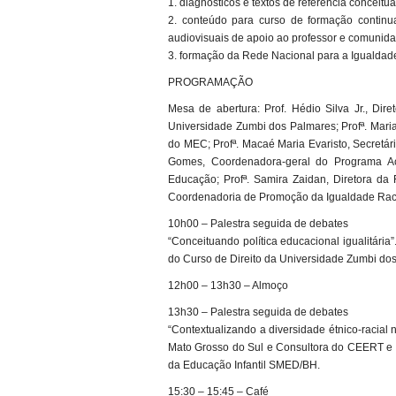
1. diagnósticos e textos de referência conceitu
2. conteúdo para curso de formação continua
audiovisuais de apoio ao professor e comunida
3. formação da Rede Nacional para a Igualdade 
PROGRAMAÇÃO
Mesa de abertura: Prof. Hédio Silva Jr., Di
Universidade Zumbi dos Palmares; Profª. Maria
do MEC; Profª. Macaé Maria Evaristo, Secretár
Gomes, Coordenadora-geral do Programa Aç
Educação; Profª. Samira Zaidan, Diretora d
Coordenadoria de Promoção da Igualdade Rac
10h00 – Palestra seguida de debates
“Conceituando política educacional igualitária
do Curso de Direito da Universidade Zumbi dos
12h00 – 13h30 – Almoço
13h30 – Palestra seguida de debates
“Contextualizando a diversidade étnico-racial 
Mato Grosso do Sul e Consultora do CEERT e P
da Educação Infantil SMED/BH.
15:30 – 15:45 – Café