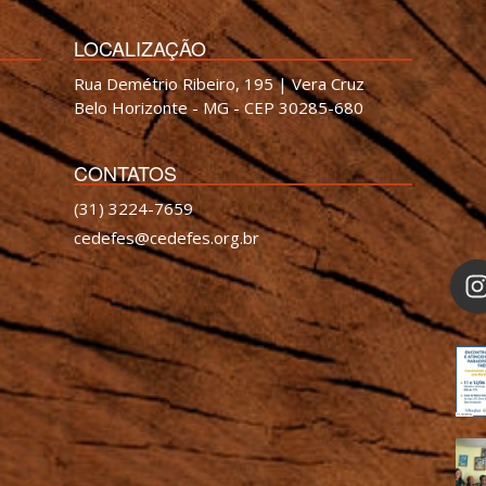
LOCALIZAÇÃO
Rua Demétrio Ribeiro, 195 | Vera Cruz
Belo Horizonte - MG - CEP 30285-680
CONTATOS
(31) 3224-7659
cedefes@cedefes.org.br