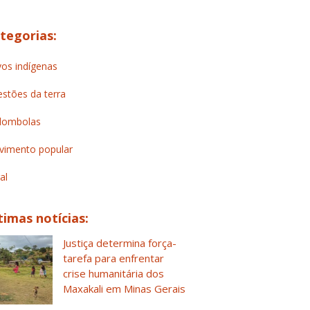
tegorias:
os indígenas
stões da terra
lombolas
imento popular
al
timas notícias:
Justiça determina força-
tarefa para enfrentar
crise humanitária dos
Maxakali em Minas Gerais