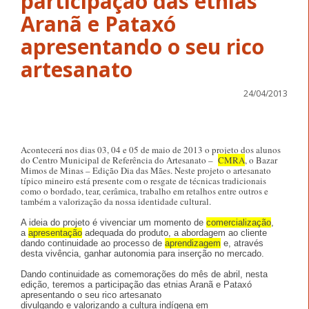
participação das etnias
Aranã e Pataxó
apresentando o seu rico
artesanato
24/04/2013
Acontecerá nos dias 03, 04 e 05 de maio de 2013 o projeto dos alunos
do Centro Municipal de Referência do Artesanato –
CMRA
, o Bazar
Mimos de Minas – Edição Dia das Mães. Neste projeto o artesanato
típico mineiro está presente com o resgate de técnicas tradicionais
como o bordado, tear, cerâmica, trabalho em retalhos entre outros e
também a valorização da nossa identidade cultural.
A ideia do projeto é vivenciar um momento de
comercialização
,
a
apresentação
adequada do produto, a abordagem ao cliente
dando
continuidade
ao processo de
aprendizagem
e, através
desta vivência, ganhar autonomia para inserção no mercado.
Dando
continuidade
as comemorações do mês de abril, nesta
edição, teremos a
participação
das etnias Aranã e Pataxó
apresentando o seu rico artesanato
divulgando e valorizando a cultura indígena em