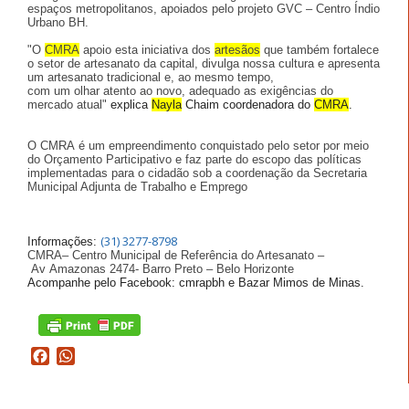
espaços
metropolitanos
, apoiados pelo projeto
GVC
– Centro Índio
Urbano BH.
"O
CMRA
apoio esta iniciativa dos
artesãos
que também fortalece
o setor de artesanato da capital, divulga nossa cultura e apresenta
um artesanato tradicional e, ao mesmo tempo,
com um olhar atento ao novo, adequado as exigências do
mercado atual"
explica
Nayla
Chaim coordenadora do
CMRA
.
O
CMRA
é um empreendimento conquistado pelo setor por meio
do Orçamento
Participativo
e faz parte do escopo das políticas
implementadas para o cidadão sob a coordenação da Secretaria
Municipal Adjunta de Trabalho e Emprego
(31) 3277-8798
Informações:
CMRA
– Centro Municipal de Referência do Artesanato –
Av
Amazonas 2474- Barro Preto – Belo Horizonte
Acompanhe pelo
Facebook
:
cmrapbh
e
Bazar Mimos de Minas.
Facebook
WhatsApp