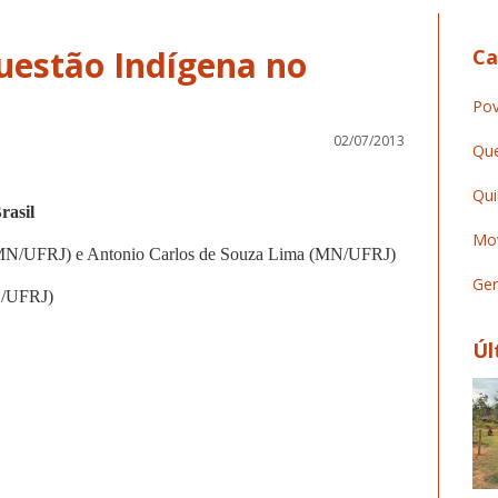
uestão Indígena no
Ca
Pov
02/07/2013
Que
Qui
rasil
Mov
(MN/UFRJ) e Antonio Carlos de Souza Lima (MN/UFRJ)
Ger
S/UFRJ)
Úl