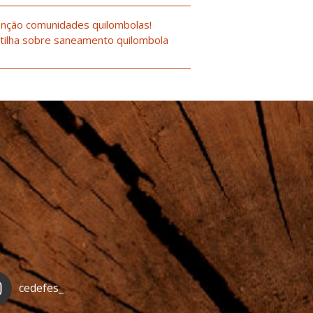
nção comunidades quilombolas!
tilha sobre saneamento quilombola
cedefes_