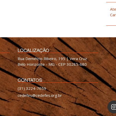
Ate
Car
LOCALIZAÇÃO
Rua Demétrio Ribeiro, 195 | Vera Cruz
Belo Horizonte - MG - CEP 30285-680
CONTATOS
(31) 3224-7659
cedefes@cedefes.org.br