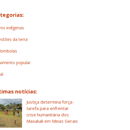
tegorias:
os indígenas
stões da terra
lombolas
imento popular
al
timas notícias:
Justiça determina força-
tarefa para enfrentar
crise humanitária dos
Maxakali em Minas Gerais