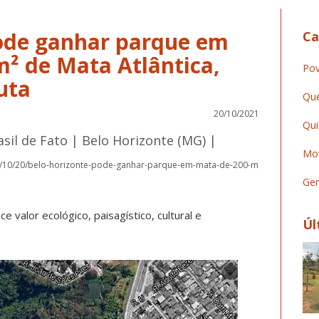
ode ganhar parque em
Ca
m² de Mata Atlântica,
Pov
uta
Que
20/10/2021
Qui
asil de Fato | Belo Horizonte (MG) |
Mov
21/10/20/belo-horizonte-pode-ganhar-parque-em-mata-de-200-m
Ger
valor ecológico, paisagístico, cultural e
Úl