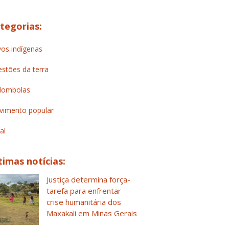
tegorias:
os indígenas
stões da terra
lombolas
imento popular
al
timas notícias:
Justiça determina força-
tarefa para enfrentar
crise humanitária dos
Maxakali em Minas Gerais