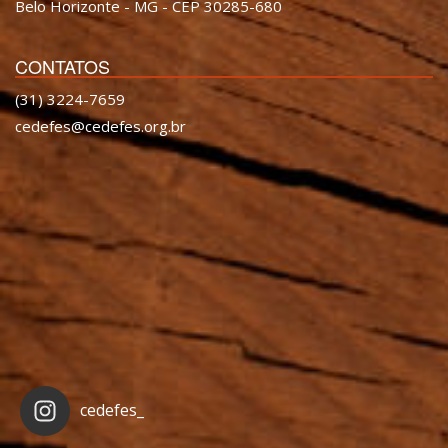
Belo Horizonte - MG - CEP 30285-680
CONTATOS
(31) 3224-7659
cedefes@cedefes.org.br
cedefes_