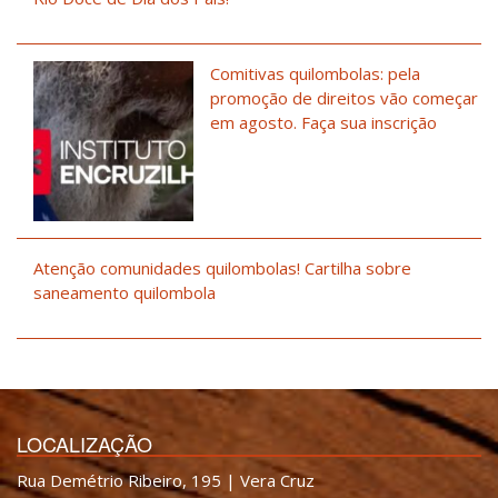
Comitivas quilombolas: pela
promoção de direitos vão começar
em agosto. Faça sua inscrição
Atenção comunidades quilombolas! Cartilha sobre
saneamento quilombola
LOCALIZAÇÃO
Rua Demétrio Ribeiro, 195 | Vera Cruz