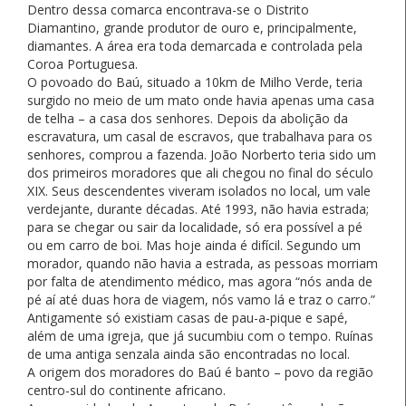
Dentro dessa comarca encontrava-se o Distrito
Diamantino, grande produtor de ouro e, principalmente,
diamantes. A área era toda demarcada e controlada pela
Coroa Portuguesa.
O povoado do Baú, situado a 10km de Milho Verde, teria
surgido no meio de um mato onde havia apenas uma casa
de telha – a casa dos senhores. Depois da abolição da
escravatura, um casal de escravos, que trabalhava para os
senhores, comprou a fazenda. João Norberto teria sido um
dos primeiros moradores que ali chegou no final do século
XIX. Seus descendentes viveram isolados no local, um vale
verdejante, durante décadas. Até 1993, não havia estrada;
para se chegar ou sair da localidade, só era possível a pé
ou em carro de boi. Mas hoje ainda é difícil. Segundo um
morador, quando não havia a estrada, as pessoas morriam
por falta de atendimento médico, mas agora “nós anda de
pé aí até duas hora de viagem, nós vamo lá e traz o carro.”
Antigamente só existiam casas de pau-a-pique e sapé,
além de uma igreja, que já sucumbiu com o tempo. Ruínas
de uma antiga senzala ainda são encontradas no local.
A origem dos moradores do Baú é banto – povo da região
centro-sul do continente africano.