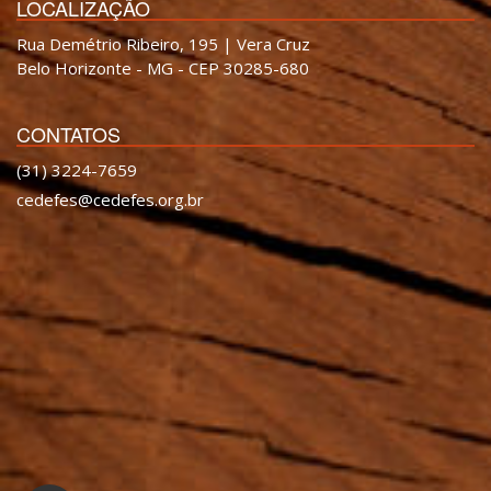
LOCALIZAÇÃO
Rua Demétrio Ribeiro, 195 | Vera Cruz
Belo Horizonte - MG - CEP 30285-680
CONTATOS
(31) 3224-7659
cedefes@cedefes.org.br