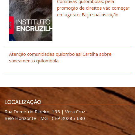
Comitivas quilombolas: pela
promoção de direitos vão começar
em agosto. Faça sua inscrição
Atenção comunidades quilombolas! Cartilha sobre
saneamento quilombola
LOCALIZAÇÃO
Rua Demétrio Ribeiro, 195 | Vera Cruz
Belo Horizonte - MG - CEP 30285-680