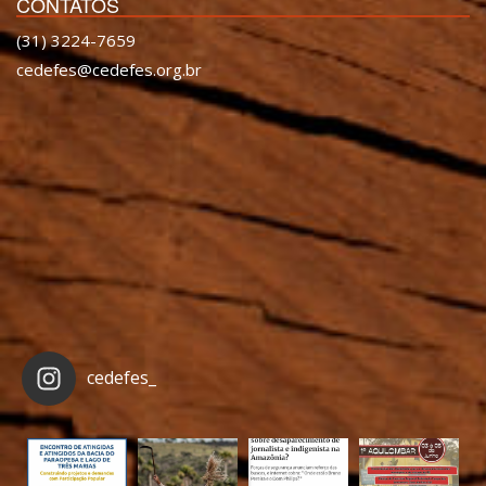
CONTATOS
(31) 3224-7659
cedefes@cedefes.org.br
cedefes_