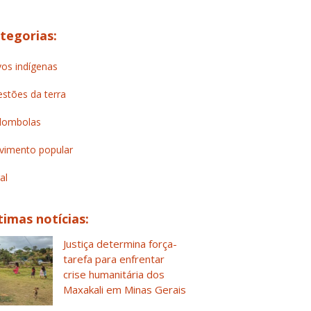
tegorias:
os indígenas
stões da terra
lombolas
imento popular
al
timas notícias:
Justiça determina força-
tarefa para enfrentar
crise humanitária dos
Maxakali em Minas Gerais