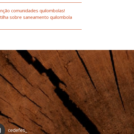
nção comunidades quilombolas!
tilha sobre saneamento quilombola
cedefes_