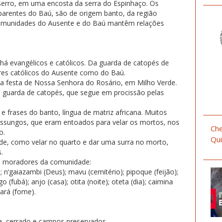
erro, em uma encosta da serra do Espinhaço. Os
arentes do Baú, são de origem banto, da região
 comunidades do Ausente e do Baú mantêm relações
há evangélicos e católicos. Da guarda de catopés de
res católicos do Ausente como do Baú.
 festa de Nossa Senhora do Rosário, em Milho Verde.
a guarda de catopés, que segue em procissão pelas
 frases do banto, língua de matriz africana. Muitos
issungos, que eram entoados para velar os mortos, nos
Che
o.
Qui
ade, como velar no quarto e dar uma surra no morto,
.
de moradores da comunidade:
 n‘gaiazambi (Deus); mavu (cemitério); pipoque (feijão);
(fubá); anjo (casa); otita (noite); oteta (dia); caimina
ará (fome).
a, cerrado e campos preservados.