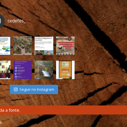
cedefes_
Seguir no Instagram
a a fonte.
a.