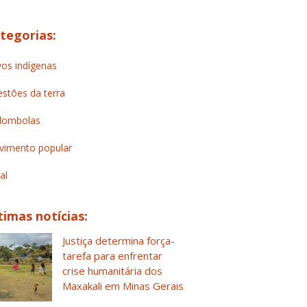
tegorias:
os indígenas
stões da terra
lombolas
imento popular
al
timas notícias:
Justiça determina força-
tarefa para enfrentar
crise humanitária dos
Maxakali em Minas Gerais