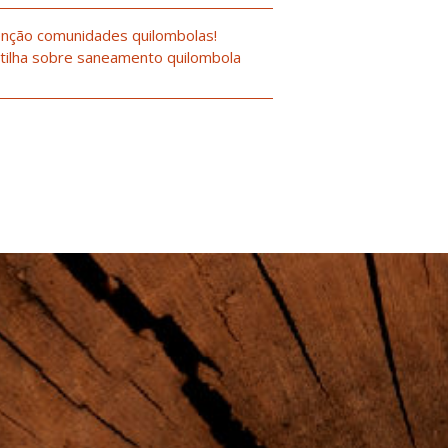
nção comunidades quilombolas!
tilha sobre saneamento quilombola