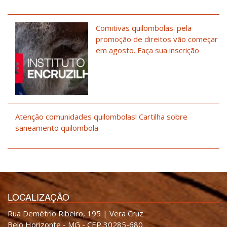
Comitivas quilombolas: pela
promoção de direitos vão começar
em agosto. Faça sua inscrição
Atenção comunidades quilombolas! Cartilha sobre
saneamento quilombola
LOCALIZAÇÃO
Rua Demétrio Ribeiro, 195 | Vera Cruz
Belo Horizonte - MG - CEP 30285-680