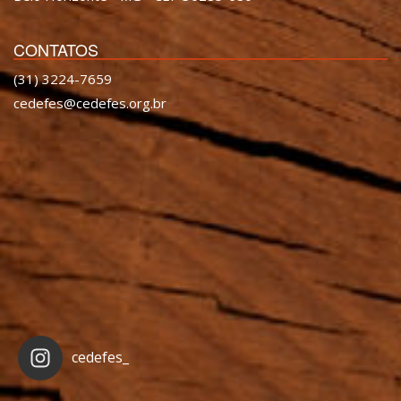
CONTATOS
(31) 3224-7659
cedefes@cedefes.org.br
cedefes_