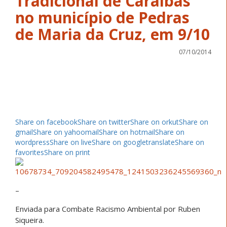
Tradicional de Caraíbas
no município de Pedras
de Maria da Cruz, em 9/10
07/10/2014
Share on facebook
Share on twitter
Share on orkut
Share on
gmail
Share on yahoomail
Share on hotmail
Share on
wordpress
Share on live
Share on googletranslate
Share on
favorites
Share on print
–
Enviada para Combate Racismo Ambiental por Ruben
Siqueira.