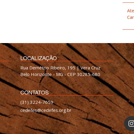
Ate
Car
LOCALIZAÇÃO
Rua Demétrio Ribeiro, 195 | Vera Cruz
Belo Horizonte - MG - CEP 30285-680
CONTATOS
(31) 3224-7659
cedefes@cedefes.org.br