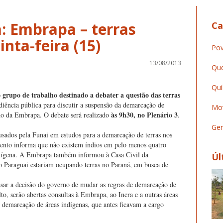
: Embrapa – terras
Ca
Pov
13/08/2013
Que
Qui
o grupo de trabalho destinado a debater a questão das terras
diência pública para discutir a suspensão da demarcação de
Mov
às 9h30, no Plenário 3
udo da Embrapa. O debate será realizado
.
Ger
sados pela Funai em estudos para a demarcação de terras nos
ento informa que não existem índios em pelo menos quatro
indígena. A Embrapa também informou à Casa Civil da
Úl
o Paraguai estariam ocupando terras no Paraná, em busca de
ar a decisão do governo de mudar as regras de demarcação de
to, serão abertas consultas à Embrapa, ao Incra e a outras áreas
e demarcação de áreas indígenas, que antes ficavam a cargo