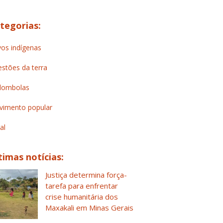
tegorias:
os indígenas
stões da terra
lombolas
imento popular
al
timas notícias:
Justiça determina força-
tarefa para enfrentar
crise humanitária dos
Maxakali em Minas Gerais