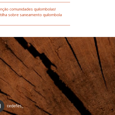
nção comunidades quilombolas!
tilha sobre saneamento quilombola
cedefes_