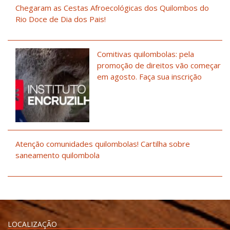
Chegaram as Cestas Afroecológicas dos Quilombos do
Rio Doce de Dia dos Pais!
Comitivas quilombolas: pela
promoção de direitos vão começar
em agosto. Faça sua inscrição
Atenção comunidades quilombolas! Cartilha sobre
saneamento quilombola
LOCALIZAÇÃO