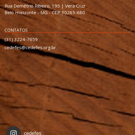
Rua Demétrio Ribeiro, 195 | Vera Cruz
Belo Horizonte - MG - CEP 30285-680
CONTATOS
(31) 3224-7659
cedefes@cedefes.org.br
cedefes_