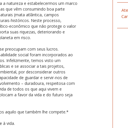
a a natureza e estabelecermos um marco
órias que vêm consumindo boa parte
Ate
aturais (mata atlântica, campos
Car
turais-históricos. Neste processo,
ítico-econômico que não protege o valor
xporta suas riquezas, deteriorando e
planeta em risco.
 se preocupam com seus lucros.
abilidade social foram incorporados ao
tos. Infelizmente, temos visto um
icas e se associar a tais projetos,
ambiental, por desconsiderar outros
pacidade de guardar e servir-nos de
volvimento – duradoura, respeitosa com
vida de todos os que aqui vivem e
locam a favor da vida e do futuro seja
tros aquilo que também lhe compete.*
e à vida.