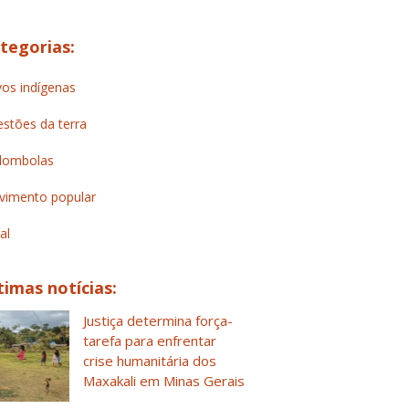
tegorias:
os indígenas
stões da terra
lombolas
imento popular
al
timas notícias:
Justiça determina força-
tarefa para enfrentar
crise humanitária dos
Maxakali em Minas Gerais