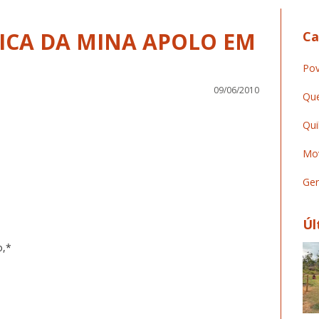
ICA DA MINA APOLO EM
Ca
Pov
09/06/2010
Que
Qui
Mov
Ger
Úl
o,*