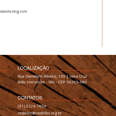
ndarela.ning.com
LOCALIZAÇÃO
Rua Demétrio Ribeiro, 195 | Vera Cruz
Belo Horizonte - MG - CEP 30285-680
CONTATOS
(31) 3224-7659
cedefes@cedefes.org.br