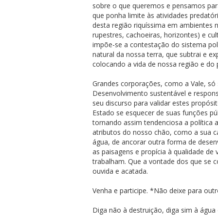
sobre o que queremos e pensamos par
que ponha limite às atividades predat
desta região riquíssima em ambientes n
rupestres, cachoeiras, horizontes) e cul
impõe-se a contestação do sistema pol
natural da nossa terra, que subtrai e e
colocando a vida de nossa região e do 
Grandes corporações, como a Vale, só
Desenvolvimento sustentável e respons
seu discurso para validar estes propósi
Estado se esquecer de suas funções públ
tornando assim tendenciosa a política 
atributos do nosso chão, como a sua ca
água, de ancorar outra forma de desen
as paisagens e propícia à qualidade de 
trabalham. Que a vontade dos que se co
ouvida e acatada.
Venha e participe. *Não deixe para ou
Diga não à destruição, diga sim à água 