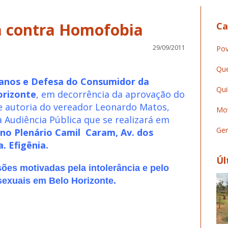
Ca
29/09/2011
Pov
Que
anos e Defesa do Consumidor da
Qui
orizonte
, em decorrência da aprovação do
e autoria do vereador Leonardo Matos,
Mov
 Audiência Pública que se realizará em
Ger
, no Plenário Camil Caram, Av. dos
a. Efigênia.
Úl
sões motivadas pela intolerância e pelo
exuais em Belo Horizonte.