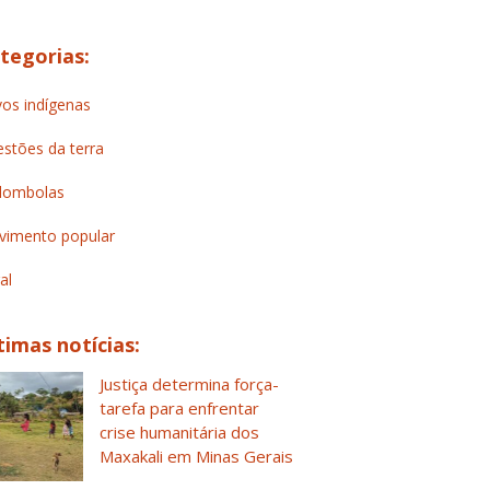
tegorias:
os indígenas
stões da terra
lombolas
imento popular
al
timas notícias:
Justiça determina força-
tarefa para enfrentar
crise humanitária dos
Maxakali em Minas Gerais