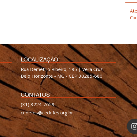
Ate
Car
LOCALIZAÇÃO
Rua Demétrio Ribeiro, 195 | Vera Cruz
Belo Horizonte - MG - CEP 30285-680
CONTATOS
(31) 3224-7659
cedefes@cedefes.org.br