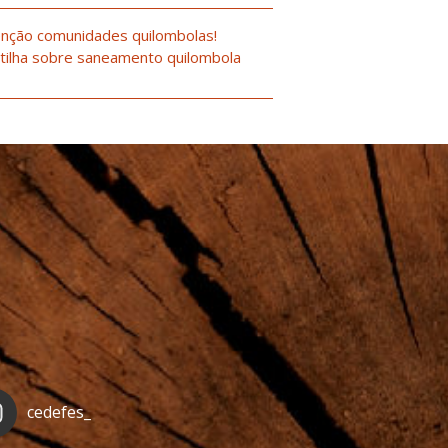
nção comunidades quilombolas!
tilha sobre saneamento quilombola
cedefes_