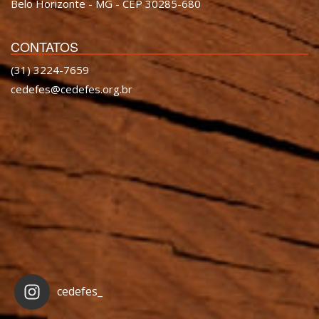
Belo Horizonte - MG - CEP 30285-680
CONTATOS
(31) 3224-7659
cedefes@cedefes.org.br
cedefes_