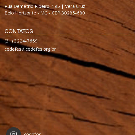
Rua Demétrio Ribeiro, 195 | Vera Cruz
Belo Horizonte - MG - CEP 30285-680
CONTATOS
(31) 3224-7659
cedefes@cedefes.org.br
cedefes_