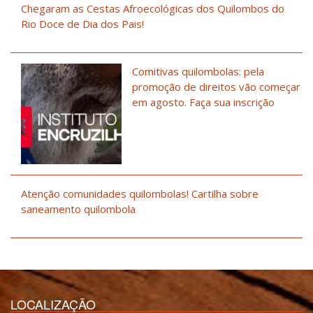
Chegaram as Cestas Afroecológicas dos Quilombos do
Rio Doce de Dia dos Pais!
Comitivas quilombolas: pela
promoção de direitos vão começar
em agosto. Faça sua inscrição
Atenção comunidades quilombolas! Cartilha sobre
saneamento quilombola
LOCALIZAÇÃO