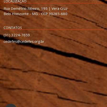
LOCALIZAÇÃO
Rua Demétrio Ribeiro, 195 | Vera Cruz
Belo Horizonte - MG - CEP 30285-680
CONTATOS
(31) 3224-7659
cedefes@cedefes.org.br