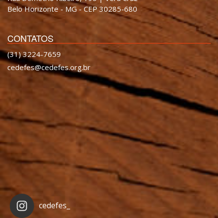
Belo Horizonte - MG - CEP 30285-680
CONTATOS
(31) 3224-7659
cedefes@cedefes.org.br
cedefes_