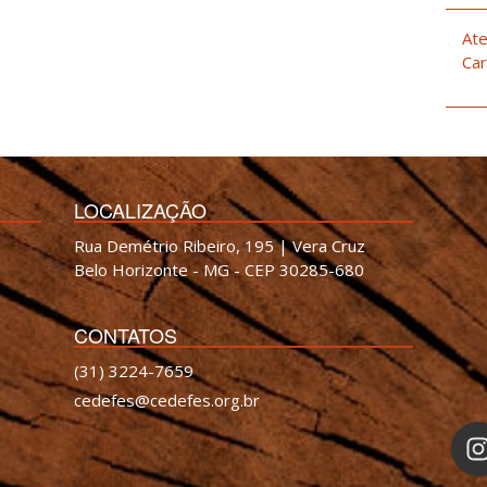
Ate
Car
LOCALIZAÇÃO
Rua Demétrio Ribeiro, 195 | Vera Cruz
Belo Horizonte - MG - CEP 30285-680
CONTATOS
(31) 3224-7659
cedefes@cedefes.org.br