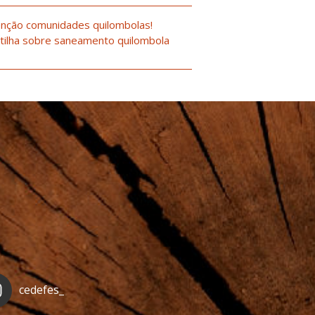
nção comunidades quilombolas!
tilha sobre saneamento quilombola
cedefes_