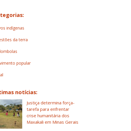
tegorias:
os indígenas
stões da terra
lombolas
imento popular
al
timas notícias:
Justiça determina força-
tarefa para enfrentar
crise humanitária dos
Maxakali em Minas Gerais