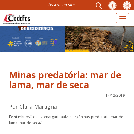
Toggl
naviga
Minas predatória: mar de
lama, mar de seca
14/12/2019
Por Clara Maragna
Fonte:
http://coletivomargaridaalves.org/minas-predatoria-mar-de-
lama-mar-de-seca/