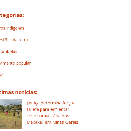
tegorias:
os indígenas
stões da terra
lombolas
imento popular
al
timas notícias:
Justiça determina força-
tarefa para enfrentar
crise humanitária dos
Maxakali em Minas Gerais