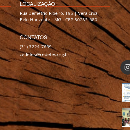
LOCALIZAÇÃO
Rua Demétrio Ribeiro, 195 | Vera Cruz
Belo Horizonte - MG - CEP 30285-680
CONTATOS
(31) 3224-7659
cedefes@cedefes.org.br