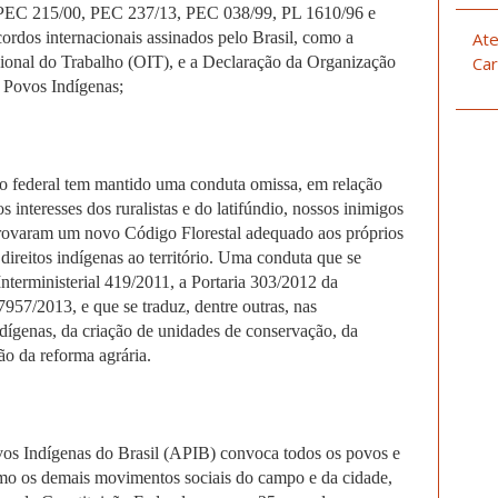
a PEC 215/00, PEC 237/13, PEC 038/99, PL 1610/96 e
ordos internacionais assinados pelo Brasil, como a
Ate
onal do Trabalho (OIT), e a Declaração da Organização
Car
 Povos Indígenas;
tem mantido uma conduta omissa, em relação
s interesses dos ruralistas e do latifúndio, nossos inimigos
provaram um novo Código Florestal adequado aos próprios
 direitos indígenas ao território. Uma conduta que se
nterministerial 419/2011, a Portaria 303/2012 da
957/2013, e que se traduz, dentre outras, nas
ndígenas, da criação de unidades de conservação, da
ão da reforma agrária.
as do Brasil (APIB) convoca todos os povos e
omo os demais movimentos sociais do campo e da cidade,