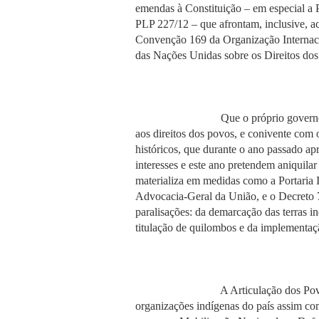
emendas à Constituição – em especial 
PLP 227/12 – que afrontam, inclusive, ac
Convenção 169 da Organização Internaci
das Nações Unidas sobre os Direitos dos
Que o próprio governo federal 
aos direitos dos povos, e conivente com o
históricos, que durante o ano passado a
interesses e este ano pretendem aniquilar
materializa em medidas como a Portaria I
Advocacia-Geral da União, e o Decreto 7
paralisações: da demarcação das terras i
titulação de quilombos e da implementaç
A Articulação dos Povos Indígen
organizações indígenas do país assim c