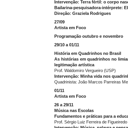
Intervenção:
Terra fértil: o corpo na
Bailarina-pesquisadora-intérprete: E
Direção: Graziela Rodrigues
27/09
Artista em Foco
Programação outubro e novembro
29/10 a 01/11
História em Quadrinhos no Brasil
As histórias em quadrinhos no limia
legitimação artística
Prof. Waldomiro Vergueiro (USP)
Intervenção: Minha vida nos quadri
Quadrinista: João Marcos Parreiras M
01/11
Artista em Foco
26 a 29/11
Música nas Escolas
Fundamentos e práticas para a educ
Prof. Sérgio Luiz Ferreira de Figueire
Intervenção: Música, palavra e pen