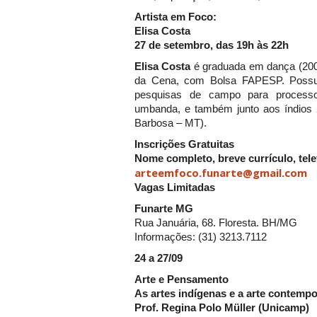
Artista em Foco:
Elisa Costa
27 de setembro, das 19h às 22h
Elisa Costa
é graduada em dança (200
da Cena, com Bolsa FAPESP. Possui 
pesquisas de campo para processo
umbanda, e também junto aos índios 
Barbosa – MT).
Inscrições Gratuitas
Nome completo, breve currículo, tel
arteemfoco.funarte@gmail.com
Vagas Limitadas
Funarte MG
Rua Januária, 68. Floresta. BH/MG
Informações: (31) 3213.7112
24 a 27/09
Arte e Pensamento
As artes indígenas e a arte contemp
Prof. Regina Polo Müller (Unicamp)