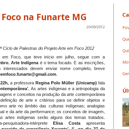
 Foco na Funarte MG
Ca
20/09/2012
Pov
Que
3º Ciclo de Palestras do Projeto Arte em Foco 2012
Qui
te em Foco, que teve início em julho, segue com a
Mov
mbro
,
Arte Indígena
é o tema focado. E as inscrições,
Os interessados devem enviar nome completo, breve
Ger
eemfoco.funarte@gmail.com
.
 22h,
a professora
Regina Polo Müller (Unicamp)
fala
contemporânea’.
As artes indígenas e a antropologia da
Úl
nguagens e conceitos na produção da arte contemporânea
efinição de arte e critérios para se definir objetos e
mo arte no âmbito das culturas indígenas; analogias
ual e da arte da
performance
; os conceitos de imagem,
as artes indígenas serão alguns dos temas tratados.
esquisadora-intérprete
Elisa Costa
apresenta
po nascido da experiência Xavante’.
E,
no dia 27 de