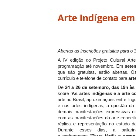
Arte Indígena em
Abertas as inscrições gratuitas para o 
A IV edição do Projeto Cultural Ar
programação até novembro
.
Em
sete
que são gratuitas, estão abertas. 
currículo e telefone de contato para
art
De
24 a 26 de setembro, das 19h às
sobre
‘As artes indígenas e a arte 
arte no Brasil; aproximações entre li
e nas artes indígenas; a questão da d
demais manifestações expressivas co
com as manifestações da arte conceit
réplica e representação no estudo d
Durante esses dias, a bailarina-p
a
performance
‘
‘
Terra fértil: o cor