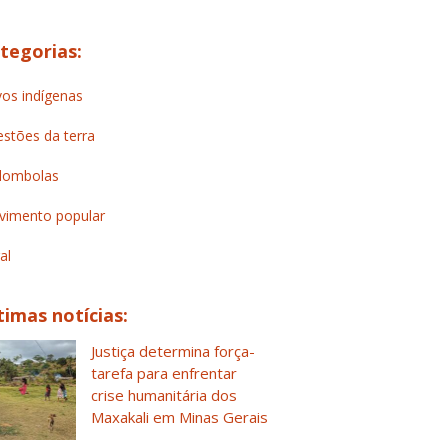
tegorias:
os indígenas
stões da terra
lombolas
imento popular
al
timas notícias:
Justiça determina força-
tarefa para enfrentar
crise humanitária dos
Maxakali em Minas Gerais