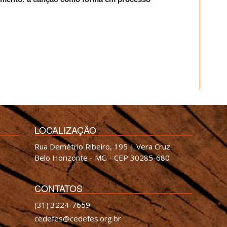
LOCALIZAÇÃO
Rua Demétrio Ribeiro, 195 | Vera Cruz
Belo Horizonte - MG - CEP 30285-680
CONTATOS
(31) 3224-7659
cedefes@cedefes.org.br