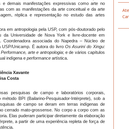
etos e demais manifestações expressivas como arte no
ias com as manifestações da arte conceitual e da arte
Ate
agem, réplica e representação no estudo das artes
Car
ora em antropologia pela USP, com pós-doutorado pelo
s
da Universidade de Nova York e livre-docente em
p. Coordenadora associada do Napedra – Núcleo de
 USP/Unicamp. É autora do livro
Os Asuriní do Xingu:
o
Performance, arte e antropologia
; e de vários capítulos
tual indígena e
performance
artística.
riência Xavante
lisa Costa
nsas pesquisas de campo e laboratórios corporais,
o método BPI (Bailarino-Pesquisador-Intérprete), sob a
pesquisas de campo se deram em terras indígenas de
no cerrado mato-grossense. No corpo a corpo com as
ria. Elas puderam participar diretamente da elaboração
rprete, a partir de uma experiência repleta de força de
stência.