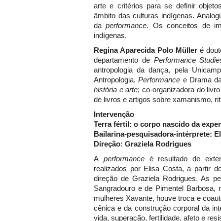
arte e critérios para se definir obj
âmbito das culturas indígenas. Analog
da
performance
. Os conceitos de im
indígenas.
Regina Aparecida Polo Müller
é dout
departamento de
Performance Studie
antropologia da dança, pela Unicam
Antropologia,
Performance
e Drama da
história e arte
; co-organizadora do livr
de livros e artigos sobre xamanismo, ri
Intervenção
Terra fértil: o corpo nascido da expe
Bailarina-pesquisadora-intérprete: E
Direção: Graziela Rodrigues
A
performance
é resultado de exte
realizados por Elisa Costa, a partir d
direção de Graziela Rodrigues. As 
Sangradouro e de Pimentel Barbosa, 
mulheres Xavante, houve troca e coauto
cênica e da construção corporal da inté
vida, superação, fertilidade, afeto e resi