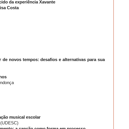
scido da experiência Xavante
lisa Costa
r de novos tempos: desafios e alternativas para sua
nhos
endonça
ação musical escolar
do (UDESC)
samento: a canção como forma em processo