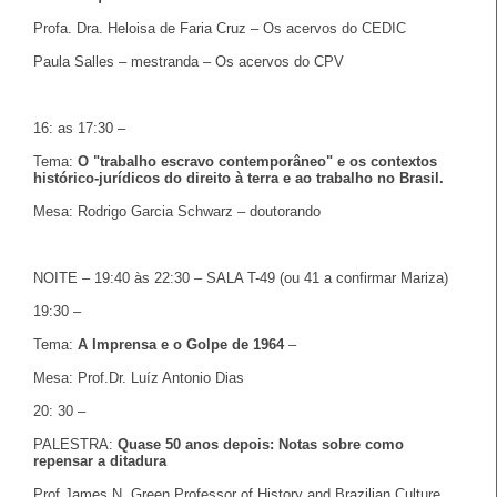
Profa. Dra. Heloisa de Faria Cruz – Os acervos do CEDIC
Paula Salles – mestranda – Os acervos do CPV
16: as 17:30 –
Tema:
O "trabalho escravo contemporâneo" e os contextos
histórico-jurídicos do direito à terra e ao trabalho no Brasil.
Mesa: Rodrigo Garcia Schwarz – doutorando
NOITE – 19:40 às 22:30 – SALA T-49 (ou 41 a confirmar Mariza)
19:30 –
Tema:
A Imprensa e o Golpe de 1964
–
Mesa: Prof.Dr. Luíz Antonio Dias
20: 30 –
PALESTRA:
Quase 50 anos depois: Notas sobre como
repensar a ditadura
Prof James N. Green Professor of History and Brazilian Culture,