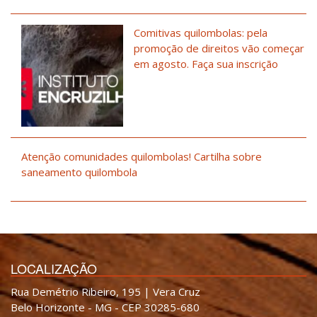
Comitivas quilombolas: pela
promoção de direitos vão começar
em agosto. Faça sua inscrição
Atenção comunidades quilombolas! Cartilha sobre
saneamento quilombola
LOCALIZAÇÃO
Rua Demétrio Ribeiro, 195 | Vera Cruz
Belo Horizonte - MG - CEP 30285-680