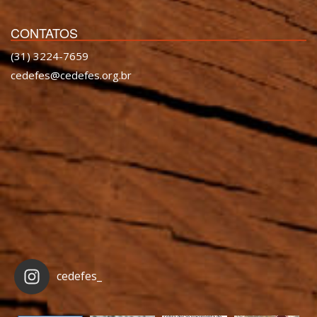
CONTATOS
(31) 3224-7659
cedefes@cedefes.org.br
cedefes_