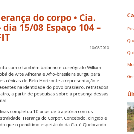
erança do corpo • Cia.
Ca
 dia 15/08 Espaço 104 –
Pov
FIT
Que
10/08/2010
Qui
Mov
junto com o também bailarino e coreógrafo William
aobá de Arte Africana e Afro-brasileira surgiu para
Ger
tes cênicas de Belo Horizonte a representação e
resentes na identidade do povo brasileiro, retratados
eatro, a partir de pesquisas sobre a presença dessas
Úl
nal.
inas completou 10 anos de trajetória com os
stralidade: Herança do Corpo”. Concebido, dirigido e
ndo que o penúltimo espetáculo da Cia. é Quebrando