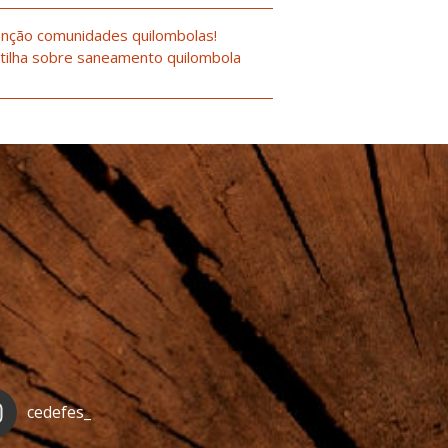
nção comunidades quilombolas!
tilha sobre saneamento quilombola
cedefes_