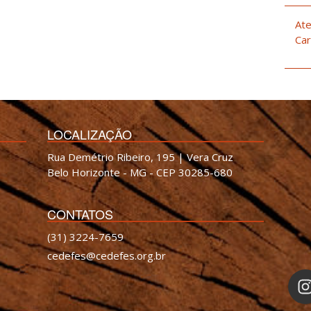
Ate
Car
LOCALIZAÇÃO
Rua Demétrio Ribeiro, 195 | Vera Cruz
Belo Horizonte - MG - CEP 30285-680
CONTATOS
(31) 3224-7659
cedefes@cedefes.org.br