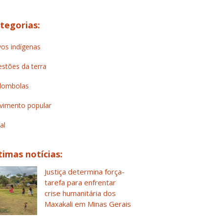
tegorias:
os indígenas
stões da terra
lombolas
imento popular
al
timas notícias:
Justiça determina força-
tarefa para enfrentar
crise humanitária dos
Maxakali em Minas Gerais