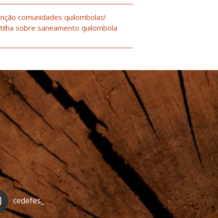
nção comunidades quilombolas!
tilha sobre saneamento quilombola
cedefes_