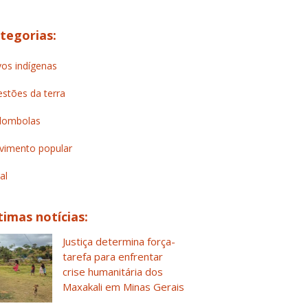
tegorias:
os indígenas
stões da terra
lombolas
imento popular
al
timas notícias:
Justiça determina força-
tarefa para enfrentar
crise humanitária dos
Maxakali em Minas Gerais