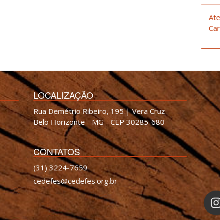
Ate
Car
LOCALIZAÇÃO
Rua Demétrio Ribeiro, 195 | Vera Cruz
Belo Horizonte - MG - CEP 30285-680
CONTATOS
(31) 3224-7659
cedefes@cedefes.org.br