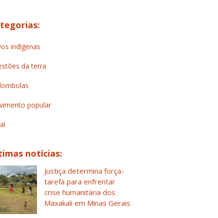
tegorias:
os indígenas
stões da terra
lombolas
imento popular
al
timas notícias:
Justiça determina força-
tarefa para enfrentar
crise humanitária dos
Maxakali em Minas Gerais