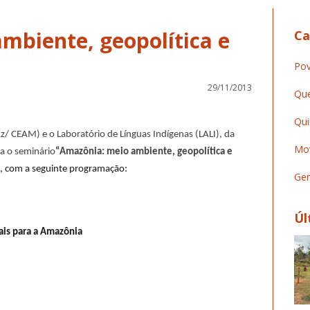
mbiente, geopolítica e
Ca
Pov
29/11/2013
Que
Qui
 CEAM) e o Laboratório de Línguas Indígenas (LALI), da
Mov
ra o seminário
“Amazônia: meio ambiente, geopolítica e
, com a seguinte programação:
Ger
Úl
iais para a Amazônia