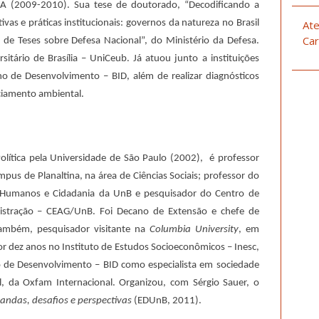
UA (2009-2010). Sua tese de doutorado, “Decodificando a
vas e práticas institucionais: governos da natureza no Brasil
Ate
Car
de Teses sobre Defesa Nacional”, do Ministério da Defesa.
itário de Brasília – UniCeub. Já atuou junto a instituições
no de Desenvolvimento – BID, além de realizar diagnósticos
nciamento ambiental.
olítica pela Universidade de São Paulo (2002),
é
professor
mpus de Planaltina, na área de Ciências Sociais; professor do
 Humanos e Cidadania da UnB e pesquisador do Centro de
stração – CEAG/UnB. Foi Decano de Extensão e chefe de
também, pesquisador visitante na
Columbia University
, em
 dez anos no Instituto de Estudos Socioeconômicos – Inesc,
o de Desenvolvimento – BID como especialista em sociedade
il, da Oxfam Internacional. Organizou, com Sérgio Sauer, o
andas, desafios e perspectivas
(EDUnB, 2011).