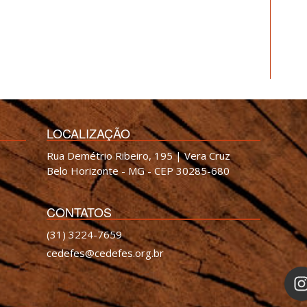
LOCALIZAÇÃO
Rua Demétrio Ribeiro, 195 | Vera Cruz
Belo Horizonte - MG - CEP 30285-680
CONTATOS
(31) 3224-7659
cedefes@cedefes.org.br