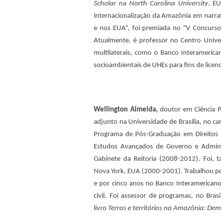
Scholar
na
North Carolina University
, E
internacionalização da Amazônia em narrati
e nos EUA”, foi premiada no "V Concurso 
Atualmente, é professor no Centro Univers
multilaterais, como o Banco Interamerica
socioambientais de UHEs para fins de lice
Wellington Almeida,
doutor em Ciência P
adjunto na Universidade de Brasília, no ca
Programa de Pós-Graduação em Direitos
Estudos Avançados de Governo e Admini
Gabinete da Reitoria (2008-2012). Foi, 
Nova York, EUA (2000-2001). Trabalhou por
e por cinco anos no Banco Interamerican
civil. Foi assessor de programas, no Bras
livro
Terras e territórios na Amazônia: Dem