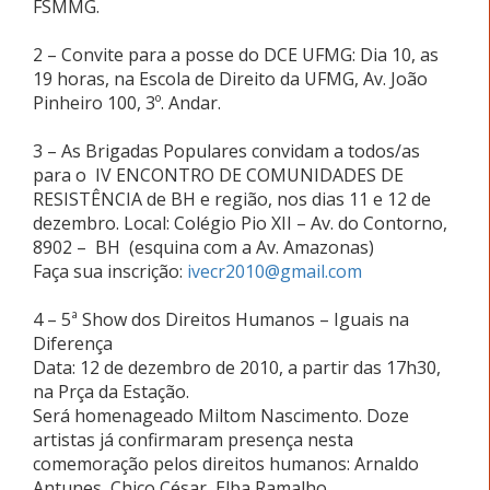
FSMMG.
2 – Convite para a posse do DCE UFMG: Dia 10, as
19 horas, na Escola de Direito da UFMG, Av. João
Pinheiro 100, 3º. Andar.
3 – As Brigadas Populares convidam a todos/as
para o IV ENCONTRO DE COMUNIDADES DE
RESISTÊNCIA de BH e região, nos dias 11 e 12 de
dezembro. Local: Colégio Pio XII – Av. do Contorno,
8902 – BH (esquina com a Av. Amazonas)
Faça sua inscrição:
ivecr2010@gmail.com
4 – 5ª Show dos Direitos Humanos – Iguais na
Diferença
Data: 12 de dezembro de 2010, a partir das 17h30,
na Prça da Estação.
Será homenageado Miltom Nascimento. Doze
artistas já confirmaram presença nesta
comemoração pelos direitos humanos: Arnaldo
Antunes, Chico César, Elba Ramalho,