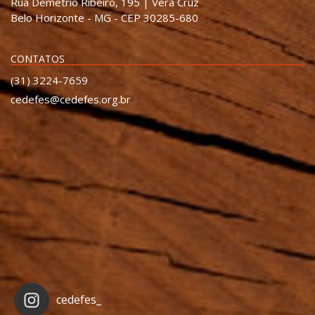
Rua Demétrio Ribeiro, 195 | Vera Cruz
Belo Horizonte - MG - CEP 30285-680
CONTATOS
(31) 3224-7659
cedefes@cedefes.org.br
cedefes_