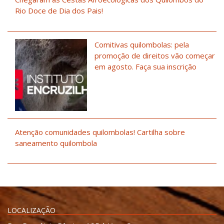
Rio Doce de Dia dos Pais!
Comitivas quilombolas: pela
promoção de direitos vão começar
em agosto. Faça sua inscrição
Atenção comunidades quilombolas! Cartilha sobre
saneamento quilombola
LOCALIZAÇÃO