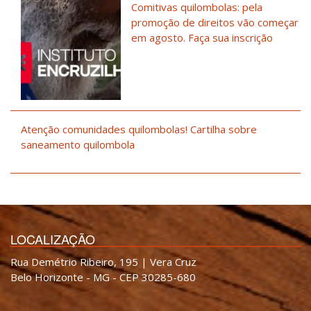
Comitivas quilombolas: pela
promoção de direitos vão começar
em agosto. Faça sua inscrição
Atenção comunidades quilombolas! Cartilha sobre
saneamento quilombola
LOCALIZAÇÃO
Rua Demétrio Ribeiro, 195 | Vera Cruz
Belo Horizonte - MG - CEP 30285-680