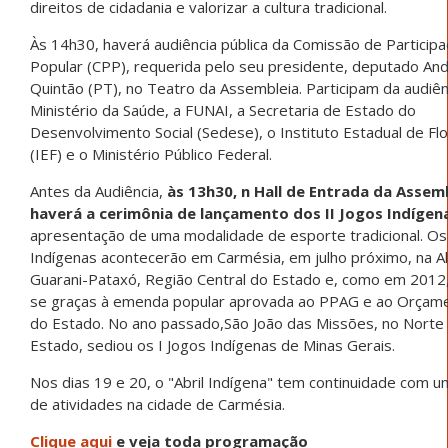
direitos de cidadania e valorizar a cultura tradicional.
Às 14h30, haverá audiência pública da Comissão de Particip
Popular (CPP), requerida pelo seu presidente, deputado An
Quintão (PT), no Teatro da Assembleia. Participam da audiên
Ministério da Saúde, a FUNAI, a Secretaria de Estado do
Desenvolvimento Social (Sedese), o Instituto Estadual de Fl
(IEF) e o Ministério Público Federal.
Antes da Audiência,
às 13h30, n Hall de Entrada da Assemb
haverá a cerimônia de lançamento dos II Jogos Indígen
apresentação de uma modalidade de esporte tradicional. Os
Indígenas acontecerão em Carmésia, em julho próximo, na Al
Guarani-Pataxó, Região Central do Estado e, como em 2012,
se graças à emenda popular aprovada ao PPAG e ao Orçame
do Estado. No ano passado,São João das Missões, no Norte
Estado, sediou os I Jogos Indígenas de Minas Gerais.
Nos dias 19 e 20, o "Abril Indígena" tem continuidade com u
de atividades na cidade de Carmésia.
Clique aqui
e veja toda programação