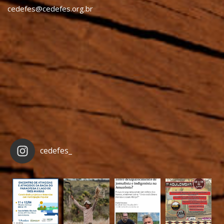
cedefes@cedefes.org.br
cedefes_