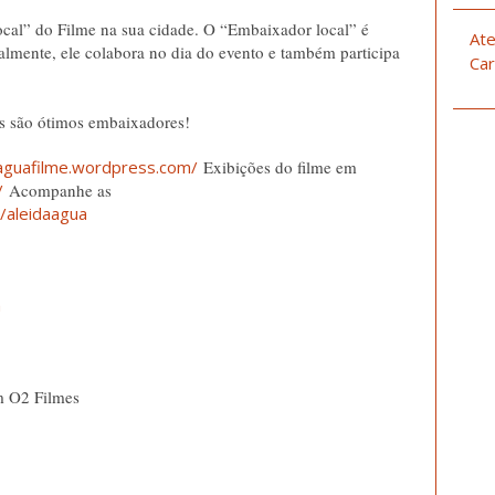
cal” do Filme na sua cidade. O “Embaixador local” é
Ate
almente, ele colabora no dia do evento e também participa
Car
tes são ótimos embaixadores!
aaguafilme.wordpress.com/
Exibições do filme em
/
Acompanhe as
/aleidaagua
m
m O2 Filmes