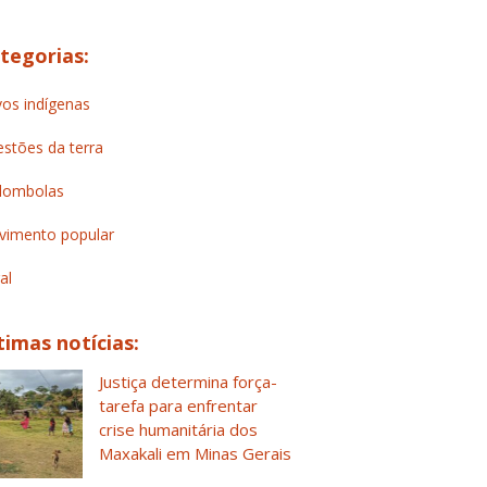
tegorias:
os indígenas
stões da terra
lombolas
imento popular
al
timas notícias:
Justiça determina força-
tarefa para enfrentar
crise humanitária dos
Maxakali em Minas Gerais