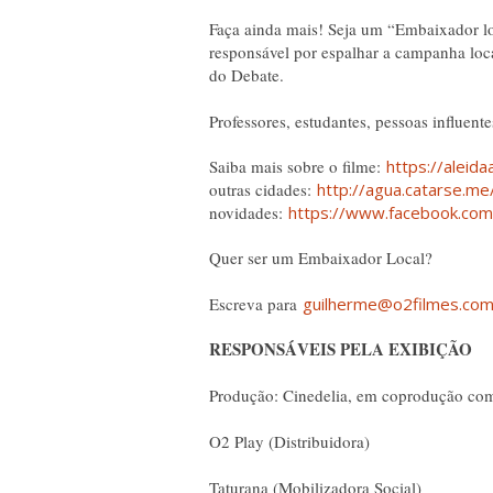
Faça ainda mais! Seja um “Embaixador lo
responsável por espalhar a campanha loc
do Debate.
Professores, estudantes, pessoas influen
Saiba mais sobre o filme:
https://aleid
outras cidades:
http://agua.catarse.me
novidades:
https://www.facebook.com
Quer ser um Embaixador Local?
Escreva para
guilherme@o2filmes.co
RESPONSÁVEIS PELA EXIBIÇÃO
Produção: Cinedelia, em coprodução co
O2 Play (Distribuidora)
Taturana (Mobilizadora Social)