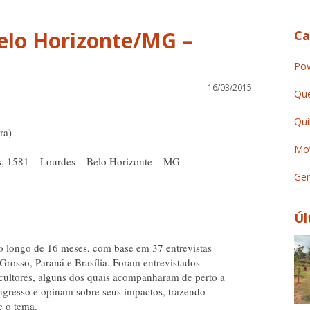
Belo Horizonte/MG –
Ca
Pov
16/03/2015
Que
Qui
ra)
Mov
s, 1581 – Lourdes – Belo Horizonte – MG
Ger
Úl
ao longo de 16 meses, com base em 37 entrevistas
Grosso, Paraná e Brasília. Foram entrevistados
gricultores, alguns dos quais acompanharam de perto a
ongresso e opinam sobre seus impactos, trazendo
e o tema.